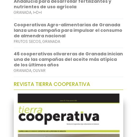
Andalucía para desarrollar fertilizantes y
nutrientes de uso agrícola
p
I
GRANADA
,
I+D+I
n
Cooperativas Agro-alimentarias de Granada
lanza una campaña para impulsar el consumo
de almendra nacional
FRUTOS SECOS
,
GRANADA
46 cooperativas olivareras de Granada inician
una de las campañas del aceite más atípica
de los últimos años
GRANADA
,
OLIVAR
REVISTA TIERRA COOPERATIVA