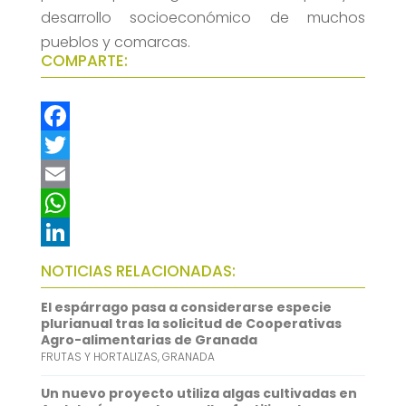
desarrollo socioeconómico de muchos
pueblos y comarcas.
COMPARTE:
F
a
T
c
w
E
e
i
m
W
b
t
a
h
L
NOTICIAS RELACIONADAS:
o
t
i
a
i
El espárrago pasa a considerarse especie
o
e
l
t
n
plurianual tras la solicitud de Cooperativas
Agro-alimentarias de Granada
k
r
s
k
FRUTAS Y HORTALIZAS
,
GRANADA
A
e
Un nuevo proyecto utiliza algas cultivadas en
p
d