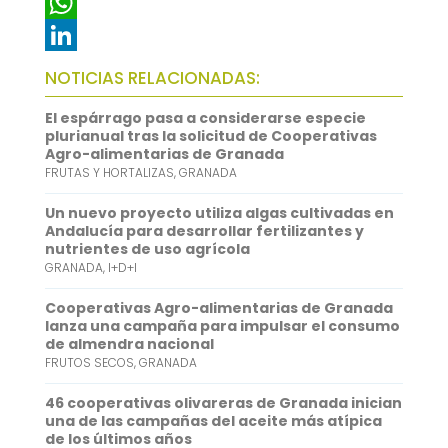
c
w
E
e
i
m
W
b
t
a
h
L
NOTICIAS RELACIONADAS:
o
t
i
a
i
El espárrago pasa a considerarse especie
o
e
l
t
n
plurianual tras la solicitud de Cooperativas
Agro-alimentarias de Granada
k
r
s
k
FRUTAS Y HORTALIZAS
,
GRANADA
A
e
Un nuevo proyecto utiliza algas cultivadas en
p
d
Andalucía para desarrollar fertilizantes y
nutrientes de uso agrícola
p
I
GRANADA
,
I+D+I
n
Cooperativas Agro-alimentarias de Granada
lanza una campaña para impulsar el consumo
de almendra nacional
FRUTOS SECOS
,
GRANADA
46 cooperativas olivareras de Granada inician
una de las campañas del aceite más atípica
de los últimos años