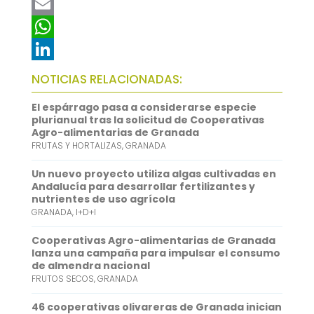
a
T
c
w
E
e
i
m
W
b
t
a
h
L
NOTICIAS RELACIONADAS:
o
t
i
a
i
El espárrago pasa a considerarse especie
o
e
l
t
n
plurianual tras la solicitud de Cooperativas
Agro-alimentarias de Granada
k
r
s
k
FRUTAS Y HORTALIZAS
,
GRANADA
A
e
Un nuevo proyecto utiliza algas cultivadas en
p
d
Andalucía para desarrollar fertilizantes y
nutrientes de uso agrícola
p
I
GRANADA
,
I+D+I
n
Cooperativas Agro-alimentarias de Granada
lanza una campaña para impulsar el consumo
de almendra nacional
FRUTOS SECOS
,
GRANADA
46 cooperativas olivareras de Granada inician