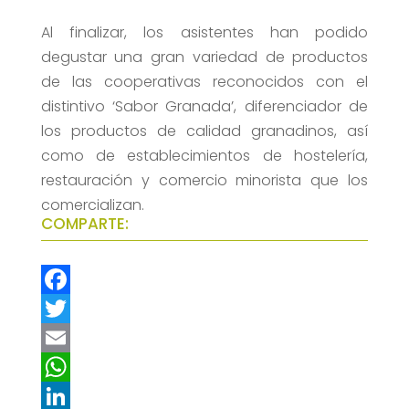
Al finalizar, los asistentes han podido
degustar una gran variedad de productos
de las cooperativas reconocidos con el
distintivo ‘Sabor Granada’, diferenciador de
los productos de calidad granadinos, así
como de establecimientos de hostelería,
restauración y comercio minorista que los
comercializan.
COMPARTE:
F
a
T
c
w
E
e
i
m
W