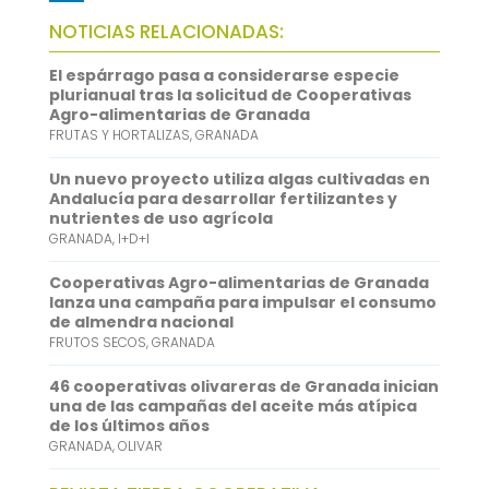
b
t
a
h
L
NOTICIAS RELACIONADAS:
o
t
i
a
i
El espárrago pasa a considerarse especie
o
e
l
t
n
plurianual tras la solicitud de Cooperativas
Agro-alimentarias de Granada
k
r
s
k
FRUTAS Y HORTALIZAS
,
GRANADA
A
e
Un nuevo proyecto utiliza algas cultivadas en
p
d
Andalucía para desarrollar fertilizantes y
nutrientes de uso agrícola
p
I
GRANADA
,
I+D+I
n
Cooperativas Agro-alimentarias de Granada
lanza una campaña para impulsar el consumo
de almendra nacional
FRUTOS SECOS
,
GRANADA
46 cooperativas olivareras de Granada inician
una de las campañas del aceite más atípica
de los últimos años
GRANADA
,
OLIVAR