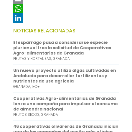
c
w
E
e
i
m
W
b
t
a
h
L
NOTICIAS RELACIONADAS:
o
t
i
a
i
El espárrago pasa a considerarse especie
o
e
l
t
n
plurianual tras la solicitud de Cooperativas
Agro-alimentarias de Granada
k
r
s
k
FRUTAS Y HORTALIZAS
,
GRANADA
A
e
Un nuevo proyecto utiliza algas cultivadas en
p
d
Andalucía para desarrollar fertilizantes y
nutrientes de uso agrícola
p
I
GRANADA
,
I+D+I
n
Cooperativas Agro-alimentarias de Granada
lanza una campaña para impulsar el consumo
de almendra nacional
FRUTOS SECOS
,
GRANADA
46 cooperativas olivareras de Granada inician
una de las campañas del aceite más atípica