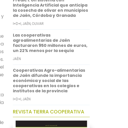
Predic I: Un sistema con
p
I
Inteligencia Artificial que anticipa
la cosecha de olivar en municipios
n
de Jaén, Córdoba y Granada
 y
I+D+I
,
JAÉN
,
OLIVAR
Las cooperativas
se
agroalimentarias de Jaén
ca
facturaron 950 millones de euros,
un 22% menos por la sequía
os
s.
JAÉN
el
Cooperativas Agro-alimentarias
ue
de Jaén difunde la importancia
económica y social de las
cooperativas en los colegios e
institutos de la provincia
ta
I+D+I
,
JAÉN
la
REVISTA TIERRA COOPERATIVA
de