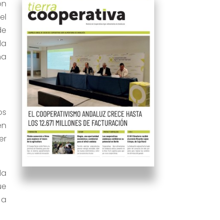
on
el
de
la
ha
os
en
er
la
ue
 a