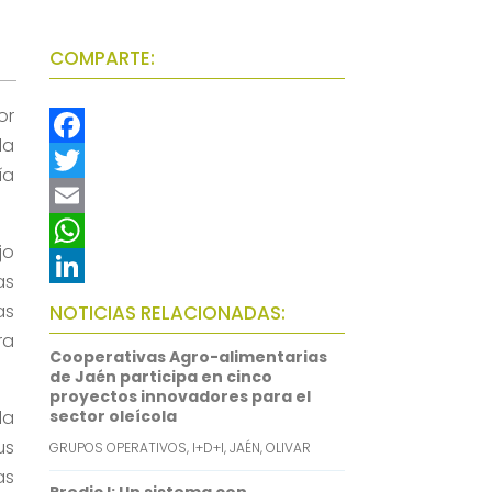
COMPARTE:
or
la
F
ía
a
T
c
w
E
jo
e
i
m
W
as
b
t
a
h
L
as
NOTICIAS RELACIONADAS:
o
t
i
a
i
ra
Cooperativas Agro-alimentarias
o
e
l
t
n
de Jaén participa en cinco
proyectos innovadores para el
k
r
s
k
la
sector oleícola
A
e
us
GRUPOS OPERATIVOS
,
I+D+I
,
JAÉN
,
OLIVAR
p
d
as