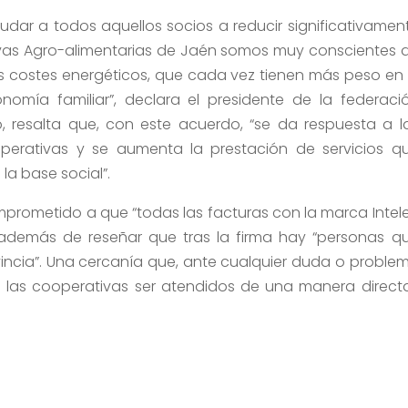
yudar a todos aquellos socios a reducir significativamen
tivas Agro-alimentarias de Jaén somos muy conscientes 
os costes energéticos, que cada vez tienen más peso en 
nomía familiar”, declara el presidente de la federaci
lo, resalta que, con este acuerdo, “se da respuesta a l
erativas y se aumenta la prestación de servicios q
la base social”.
omprometido a que “todas las facturas con la marca Intel
 además de reseñar que tras la firma hay “personas q
incia”. Una cercanía que, ante cualquier duda o proble
 a las cooperativas ser atendidos de una manera directa