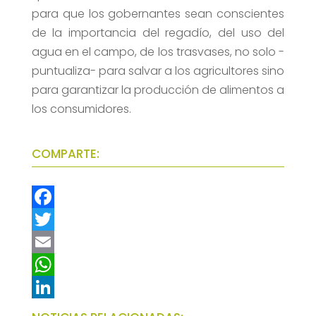
para que los gobernantes sean conscientes
de la importancia del regadío, del uso del
agua en el campo, de los trasvases, no solo -
puntualiza- para salvar a los agricultores sino
para garantizar la producción de alimentos a
los consumidores.
COMPARTE:
F
a
T
c
w
E
e
i
m
W
b
t
a
h
L