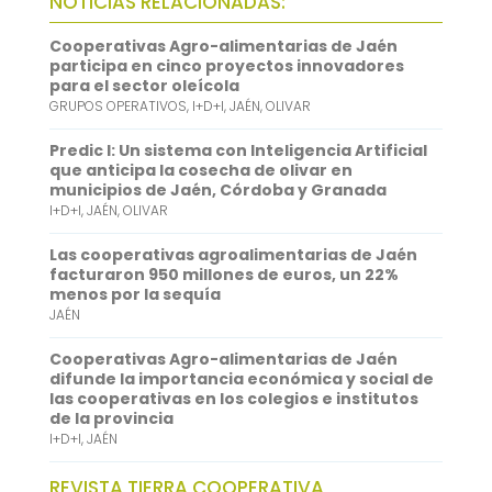
NOTICIAS RELACIONADAS:
o
t
i
a
i
Cooperativas Agro-alimentarias de Jaén
o
e
l
t
n
participa en cinco proyectos innovadores
para el sector oleícola
k
r
s
k
GRUPOS OPERATIVOS
,
I+D+I
,
JAÉN
,
OLIVAR
A
e
Predic I: Un sistema con Inteligencia Artificial
p
d
que anticipa la cosecha de olivar en
municipios de Jaén, Córdoba y Granada
p
I
I+D+I
,
JAÉN
,
OLIVAR
n
Las cooperativas agroalimentarias de Jaén
facturaron 950 millones de euros, un 22%
menos por la sequía
JAÉN
Cooperativas Agro-alimentarias de Jaén
difunde la importancia económica y social de
las cooperativas en los colegios e institutos
de la provincia
I+D+I
,
JAÉN
REVISTA TIERRA COOPERATIVA