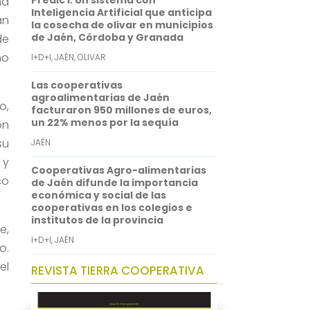
Predic I: Un sistema con
na
p
I
Inteligencia Artificial que anticipa
an
la cosecha de olivar en municipios
n
de Jaén, Córdoba y Granada
de
no
I+D+I
,
JAÉN
,
OLIVAR
Las cooperativas
agroalimentarias de Jaén
o,
facturaron 950 millones de euros,
un 22% menos por la sequía
ón
su
JAÉN
 y
Cooperativas Agro-alimentarias
co
de Jaén difunde la importancia
económica y social de las
cooperativas en los colegios e
institutos de la provincia
e,
I+D+I
,
JAÉN
o.
el
REVISTA TIERRA COOPERATIVA