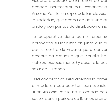
Picualia, producto de la fusión de 
década incrementar casi exponencia
Antonio Parrilla ha explicado las claves
la sociedad, que acaba de abrir una ofi
Unido y con puntos de distribución en E
La cooperativa tiene como tercer so
aprovecha su localización junto a la a
con el centro de España, para converti
gerente ha expuesto que Picualia ha
hoteles, especialmente) y desarrolla a
solar de El Tranco.
Esta cooperativa será además la prime
al modo en que cuentan con establec
Juan Antonio Parrilla ha informado de
sector por un período de 15 años prorro