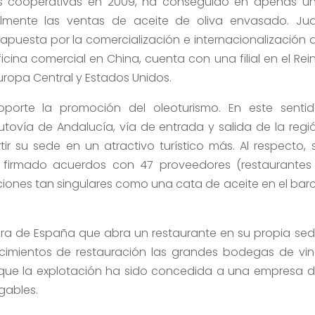
dos cooperativas en 2009, ha conseguido en apenas u
lmente las ventas de aceite de oliva envasado. Ju
: apuesta por la comercialización e internacionalización 
cina comercial en China, cuenta con una filial en el Rei
uropa Central y Estados Unidos.
porte la promoción del oleoturismo. En este sentid
utovía de Andalucía, vía de entrada y salida de la regi
r su sede en un atractivo turístico más. Al respecto, 
 firmado acuerdos con 47 proveedores (restaurantes
cciones tan singulares como una cata de aceite en el bar
ra de España que abra un restaurante en su propia sed
imientos de restauración las grandes bodegas de vin
 que la explotación ha sido concedida a una empresa d
gables.