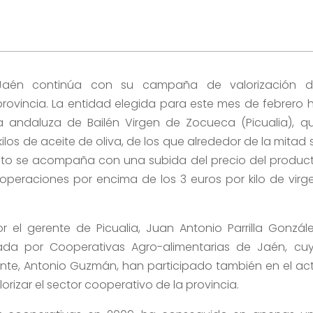
 Jaén continúa con su campaña de valorización d
rovincia. La entidad elegida para este mes de febrero 
a andaluza de Bailén Virgen de Zocueca (Picualia), q
los de aceite de oliva, de los que alrededor de la mitad 
ato se acompaña con una subida del precio del produc
operaciones por encima de los 3 euros por kilo de virg
 el gerente de Picualia, Juan Antonio Parrilla Gonzále
da por Cooperativas Agro-alimentarias de Jaén, cu
erente, Antonio Guzmán, han participado también en el ac
orizar el sector cooperativo de la provincia.