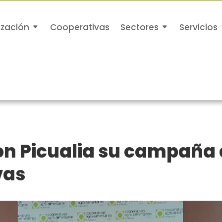
ización
Cooperativas
Sectores
Servicios
on Picualia su campaña 
vas