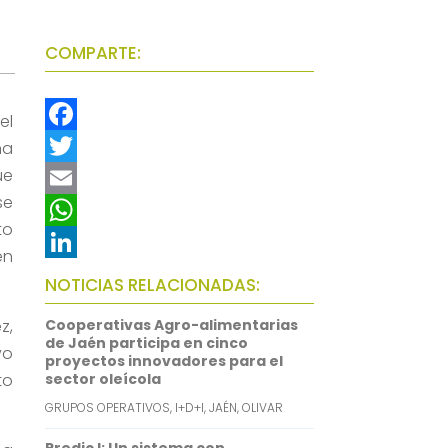
COMPARTE:
el
F
ha
ue
a
T
se
c
w
E
to
e
i
m
W
en
b
t
a
h
L
NOTICIAS RELACIONADAS:
o
t
i
a
i
z,
Cooperativas Agro-alimentarias
o
e
l
t
n
de Jaén participa en cinco
yo
proyectos innovadores para el
k
r
s
k
to
sector oleícola
A
e
GRUPOS OPERATIVOS
,
I+D+I
,
JAÉN
,
OLIVAR
p
d