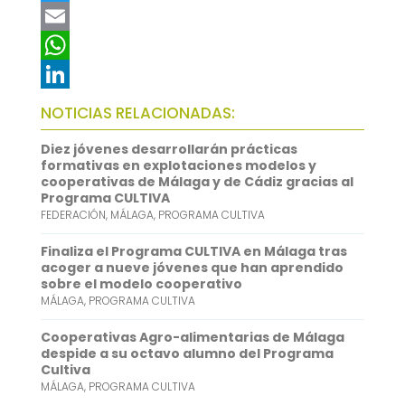
a
T
c
w
E
e
i
m
W
b
t
a
h
L
NOTICIAS RELACIONADAS:
o
t
i
a
i
Diez jóvenes desarrollarán prácticas
o
e
l
t
n
formativas en explotaciones modelos y
cooperativas de Málaga y de Cádiz gracias al
k
r
s
k
Programa CULTIVA
FEDERACIÓN
,
MÁLAGA
,
PROGRAMA CULTIVA
A
e
p
d
Finaliza el Programa CULTIVA en Málaga tras
acoger a nueve jóvenes que han aprendido
p
I
sobre el modelo cooperativo
MÁLAGA
,
PROGRAMA CULTIVA
n
Cooperativas Agro-alimentarias de Málaga
despide a su octavo alumno del Programa
Cultiva
MÁLAGA
,
PROGRAMA CULTIVA