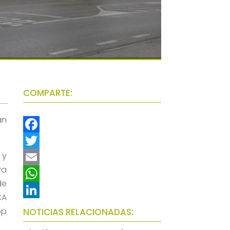
COMPARTE:
an
F
 y
a
T
ra
c
w
E
de
e
i
m
W
CA
b
t
a
h
L
op
NOTICIAS RELACIONADAS:
o
t
i
a
i