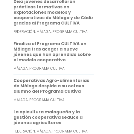
Diez jóvenes desarrollarán
o
e
l
t
n
prácticas formativas en
explotaciones modelos y
k
r
s
k
cooperativas de Málaga y de Cádiz
gracias al Programa CULTIVA
A
e
FEDERACIÓN
,
MÁLAGA
,
PROGRAMA CULTIVA
p
d
p
I
Finaliza el Programa CULTIVA en
Málaga tras acoger a nueve
n
jóvenes que han aprendido sobre
el modelo cooperativo
MÁLAGA
,
PROGRAMA CULTIVA
Cooperativas Agro-alimentarias
de Málaga despide a su octavo
alumno del Programa Cultiva
MÁLAGA
,
PROGRAMA CULTIVA
La apicultura malagueña y la
gestión cooperativa seduce a
jóvenes agricultores
FEDERACIÓN
,
MÁLAGA
,
PROGRAMA CULTIVA