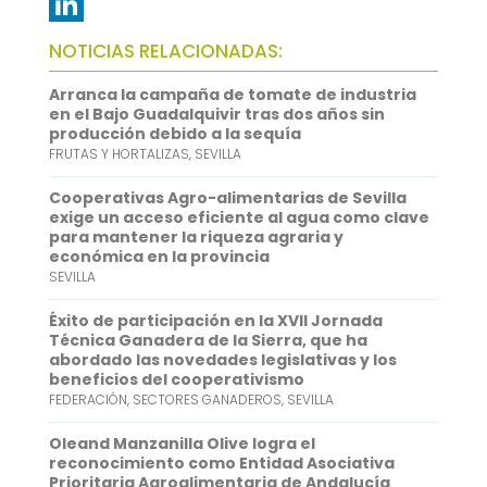
e
i
m
W
b
t
a
h
L
NOTICIAS RELACIONADAS:
o
t
i
a
i
Arranca la campaña de tomate de industria
o
e
l
t
n
en el Bajo Guadalquivir tras dos años sin
producción debido a la sequía
k
r
s
k
FRUTAS Y HORTALIZAS
,
SEVILLA
A
e
Cooperativas Agro-alimentarias de Sevilla
p
d
exige un acceso eficiente al agua como clave
para mantener la riqueza agraria y
p
I
económica en la provincia
SEVILLA
n
Éxito de participación en la XVII Jornada
Técnica Ganadera de la Sierra, que ha
abordado las novedades legislativas y los
beneficios del cooperativismo
FEDERACIÓN
,
SECTORES GANADEROS
,
SEVILLA
Oleand Manzanilla Olive logra el
reconocimiento como Entidad Asociativa
Prioritaria Agroalimentaria de Andalucía