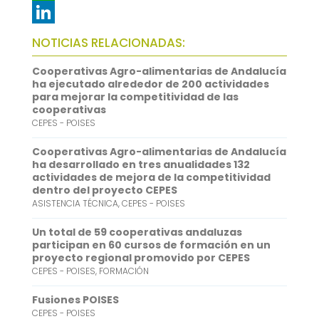
e
i
m
W
b
t
a
h
L
NOTICIAS RELACIONADAS:
o
t
i
a
i
Cooperativas Agro-alimentarias de Andalucía
o
e
l
t
n
ha ejecutado alrededor de 200 actividades
para mejorar la competitividad de las
k
r
s
k
cooperativas
CEPES - POISES
A
e
p
d
Cooperativas Agro-alimentarias de Andalucía
ha desarrollado en tres anualidades 132
p
I
actividades de mejora de la competitividad
dentro del proyecto CEPES
n
ASISTENCIA TÉCNICA
,
CEPES - POISES
Un total de 59 cooperativas andaluzas
participan en 60 cursos de formación en un
proyecto regional promovido por CEPES
CEPES - POISES
,
FORMACIÓN
Fusiones POISES
CEPES - POISES