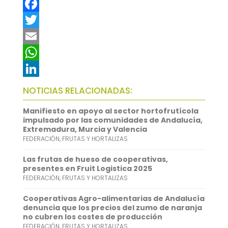
F
a
T
c
w
E
e
i
m
W
b
t
a
h
L
NOTICIAS RELACIONADAS:
o
t
i
a
i
Manifiesto en apoyo al sector hortofrutícola
o
e
l
t
n
impulsado por las comunidades de Andalucía,
Extremadura, Murcia y Valencia
k
r
s
k
FEDERACIÓN
,
FRUTAS Y HORTALIZAS
A
e
Las frutas de hueso de cooperativas,
p
d
presentes en Fruit Logistica 2025
FEDERACIÓN
,
FRUTAS Y HORTALIZAS
p
I
n
Cooperativas Agro-alimentarias de Andalucía
denuncia que los precios del zumo de naranja
no cubren los costes de producción
FEDERACIÓN
,
FRUTAS Y HORTALIZAS