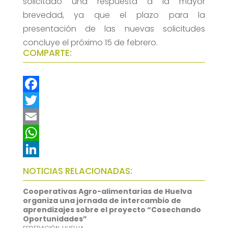
solicitado una respuesta a la mayor
brevedad, ya que el plazo para la
presentación de las nuevas solicitudes
concluye el próximo 15 de febrero.
COMPARTE:
F
a
T
c
w
E
e
i
m
W
b
t
a
h
L
NOTICIAS RELACIONADAS:
o
t
i
a
i
Cooperativas Agro-alimentarias de Huelva
o
e
l
t
n
organiza una jornada de intercambio de
aprendizajes sobre el proyecto “Cosechando
k
r
s
k
Oportunidades”