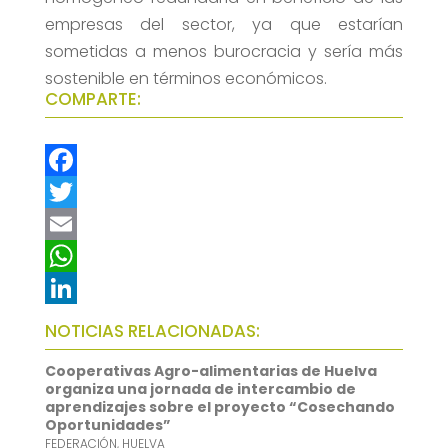
empresas del sector, ya que estarían
sometidas a menos burocracia y sería más
sostenible en términos económicos.
COMPARTE:
F
a
T
c
w
E
e
i
m
W
b
t
a
h
L
NOTICIAS RELACIONADAS:
o
t
i
a
i
Cooperativas Agro-alimentarias de Huelva
o
e
l
t
n
organiza una jornada de intercambio de
aprendizajes sobre el proyecto “Cosechando
k
r
s
k
Oportunidades”
FEDERACIÓN
,
HUELVA
A
e