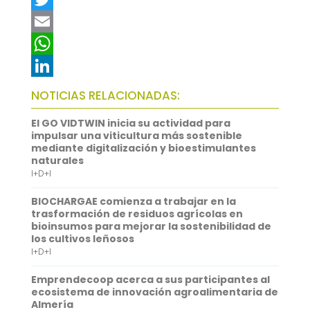
a
T
c
w
E
e
i
m
W
b
t
a
h
L
NOTICIAS RELACIONADAS:
o
t
i
a
i
El GO VIDTWIN inicia su actividad para
o
e
l
t
n
impulsar una viticultura más sostenible
mediante digitalización y bioestimulantes
k
r
s
k
naturales
I+D+I
A
e
p
d
BIOCHARGAE comienza a trabajar en la
trasformación de residuos agrícolas en
p
I
bioinsumos para mejorar la sostenibilidad de
los cultivos leñosos
n
I+D+I
Emprendecoop acerca a sus participantes al
ecosistema de innovación agroalimentaria de
Almería