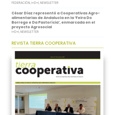
FEDERACIÓN
,
I+D+I
,
NEWSLETTER
César Díaz representó a Cooperativas Agro-
alimentarias de Andalucía en la ‘Feira Do
Borrego e Da Pastorícia’, enmarcada en el
proyecto Agrosocial
I+D+I
,
NEWSLETTER
REVISTA TIERRA COOPERATIVA