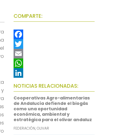
COMPARTE:
ra
ha
F
el
a
T
vo
c
w
E
e
i
m
W
ta
b
t
a
h
L
NOTICIAS RELACIONADAS:
 y
o
t
i
a
i
va
Cooperativas Agro-alimentarias
o
e
l
t
n
de Andalucía defiende el biogás
as
como una oportunidad
k
r
s
k
os
económica, ambiental y
estratégica para el olivar andaluz
A
e
es
FEDERACIÓN
,
OLIVAR
p
d
ro