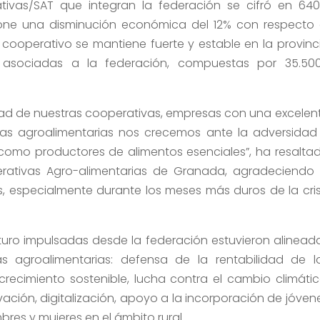
tivas/SAT que integran la federación se cifró en 640
pone una disminución económica del 12% con respecto 
do cooperativo se mantiene fuerte y estable en la provinc
 asociadas a la federación, compuestas por 35.50
ad de nuestras cooperativas, empresas con una excelen
tivas agroalimentarias nos crecemos ante la adversidad
omo productores de alimentos esenciales”, ha resalta
erativas Agro-alimentarias de Granada, agradeciendo 
 especialmente durante los meses más duros de la cris
uturo impulsadas desde la federación estuvieron alinead
s agroalimentarias: defensa de la rentabilidad de l
recimiento sostenible, lucha contra el cambio climátic
ación, digitalización, apoyo a la incorporación de jóven
res y mujeres en el ámbito rural.