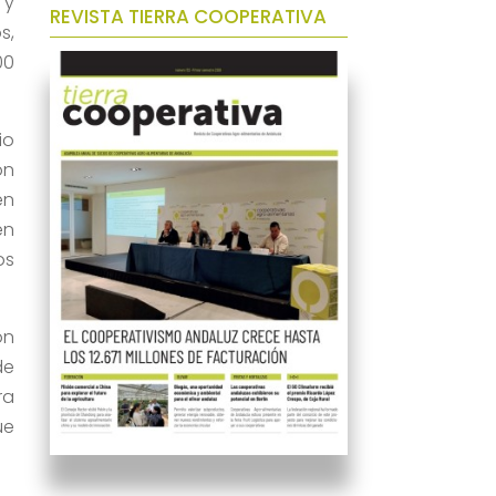
 y
REVISTA TIERRA COOPERATIVA
s,
00
io
ón
en
en
os
on
de
ra
ue