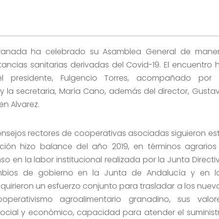
Granada ha celebrado su Asamblea General de mane
ancias sanitarias derivadas del Covid-19. El encuentro 
l presidente, Fulgencio Torres, acompañado por 
y la secretaria, María Cano, además del director, Gusta
en Alvarez.
sejos rectores de cooperativas asociadas siguieron es
ación hizo balance del año 2019, en términos agrarios
o en la labor institucional realizada por la Junta Directi
ambios de gobierno en la Junta de Andalucía y en l
requirieron un esfuerzo conjunto para trasladar a los nuev
ooperativismo agroalimentario granadino, sus valor
o social y económico, capacidad para atender el suminist