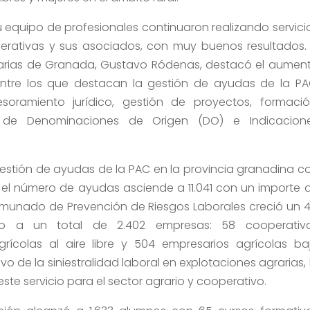
su equipo de profesionales continuaron realizando servici
erativas y sus asociados, con muy buenos resultados. 
tarias de Granada, Gustavo Ródenas, destacó el aumen
 entre los que destacan la gestión de ayudas de la PA
soramiento jurídico, gestión de proyectos, formació
n de Denominaciones de Origen (DO) e Indicacion
gestión de ayudas de la PAC en la provincia granadina c
l, el número de ayudas asciende a 11.041 con un importe 
ncomunado de Prevención de Riesgos Laborales creció un 
o a un total de 2.402 empresas: 58 cooperativ
grícolas al aire libre y 504 empresarios agrícolas ba
vo de la siniestralidad laboral en explotaciones agrarias, 
este servicio para el sector agrario y cooperativo.