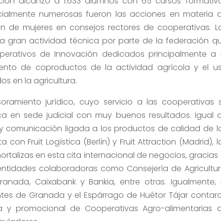
ción alcanzó a 1.633 alumnos con 65 cursos formativ
ecialmente numerosas fueron las acciones en materia 
ón de mujeres en consejos rectores de cooperativas. L
a gran actividad técnica por parte de la federación q
perativos de Innovación dedicados principalmente a 
ento de coproductos de la actividad agrícola y el u
s en la agricultura.
oramiento jurídico, cuyo servicio a las cooperativas 
ica en sede judicial con muy buenos resultados. Igual 
y comunicación ligada a los productos de calidad de l
 con Fruit Logística (Berlín) y Fruit Attraction (Madrid), l
hortalizas en esta cita internacional de negocios, gracias 
ntidades colaboradoras como Consejería de Agricultur
anada, Caixabank y Bankia, entre otras. Igualmente, 
es de Granada y el Espárrago de Huétor Tájar contar
va y promocional de Cooperativas Agro-alimentarias 