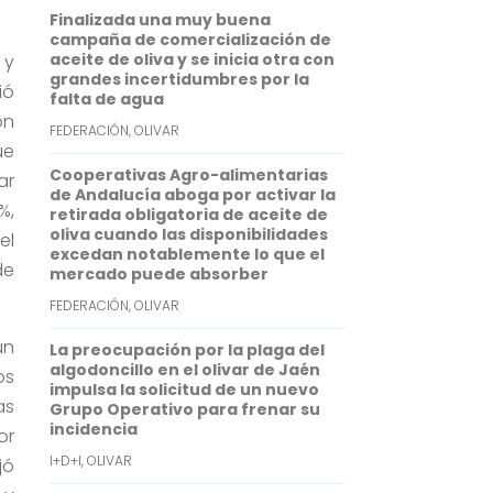
p
I
Finalizada una muy buena
campaña de comercialización de
n
aceite de oliva y se inicia otra con
 y
grandes incertidumbres por la
ió
falta de agua
ón
FEDERACIÓN
,
OLIVAR
ue
Cooperativas Agro-alimentarias
ar
de Andalucía aboga por activar la
%,
retirada obligatoria de aceite de
oliva cuando las disponibilidades
el
excedan notablemente lo que el
de
mercado puede absorber
FEDERACIÓN
,
OLIVAR
un
La preocupación por la plaga del
algodoncillo en el olivar de Jaén
os
impulsa la solicitud de un nuevo
as
Grupo Operativo para frenar su
incidencia
or
I+D+I
,
OLIVAR
jó