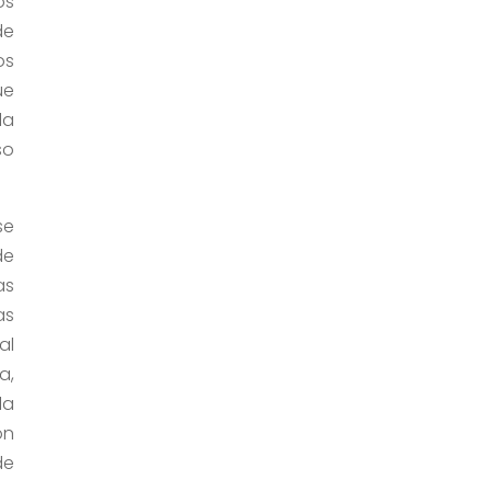
os
de
os
ue
la
so
se
de
as
as
al
a,
la
on
de