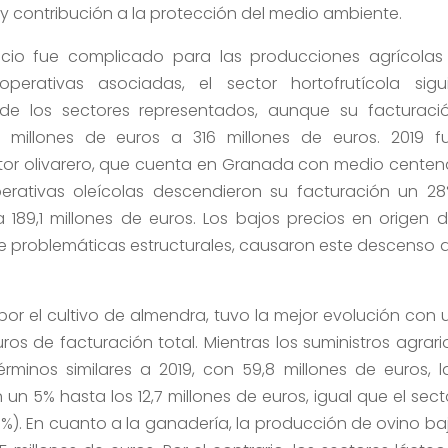
 y contribución a la protección del medio ambiente.
cicio fue complicado para las producciones agrícolas
rativas asociadas, el sector hortofrutícola sigu
e los sectores representados, aunque su facturaci
millones de euros a 316 millones de euros. 2019 f
tor olivarero, que cuenta en Granada con medio centen
rativas oleícolas descendieron su facturación un 28
189,1 millones de euros. Los bajos precios en origen d
de problemáticas estructurales, causaron este descenso 
por el cultivo de almendra, tuvo la mejor evolución con 
ros de facturación total. Mientras los suministros agrari
minos similares a 2019, con 59,8 millones de euros, l
n 5% hasta los 12,7 millones de euros, igual que el sect
-5%). En cuanto a la ganadería, la producción de ovino ba