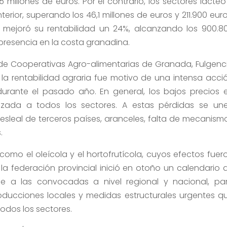
 millones de euros. Por el contrario, los sectores lácteo
erior, superando los 46,1 millones de euros y 211.900 euro
o mejoró su rentabilidad un 24%, alcanzando los 900.8
presencia en la costa granadina.
 de Cooperativas Agro-alimentarias de Granada, Fulgenc
la rentabilidad agraria fue motivo de una intensa acci
 durante el pasado año. En general, los bajos precios 
izada a todos los sectores. A estas pérdidas se un
leal de terceros países, aranceles, falta de mecanism
.
 como el oleícola y el hortofrutícola, cuyos efectos fuer
, la federación provincial inició en otoño un calendario 
se a las convocadas a nivel regional y nacional, pa
roducciones locales y medidas estructurales urgentes q
todos los sectores.