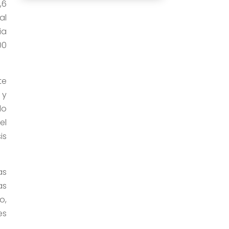
,6
al
ia
00
te
 y
do
el
is
as
as
o,
es