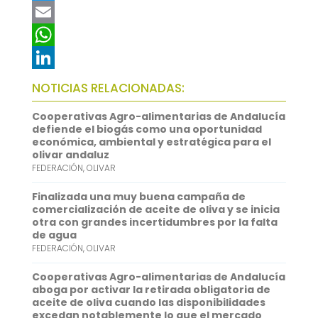
a
T
c
w
E
e
i
m
W
b
t
a
h
L
NOTICIAS RELACIONADAS:
o
t
i
a
i
Cooperativas Agro-alimentarias de Andalucía
o
e
l
t
n
defiende el biogás como una oportunidad
económica, ambiental y estratégica para el
k
r
s
k
olivar andaluz
FEDERACIÓN
,
OLIVAR
A
e
p
d
Finalizada una muy buena campaña de
comercialización de aceite de oliva y se inicia
p
I
otra con grandes incertidumbres por la falta
de agua
n
FEDERACIÓN
,
OLIVAR
Cooperativas Agro-alimentarias de Andalucía
aboga por activar la retirada obligatoria de
aceite de oliva cuando las disponibilidades
excedan notablemente lo que el mercado