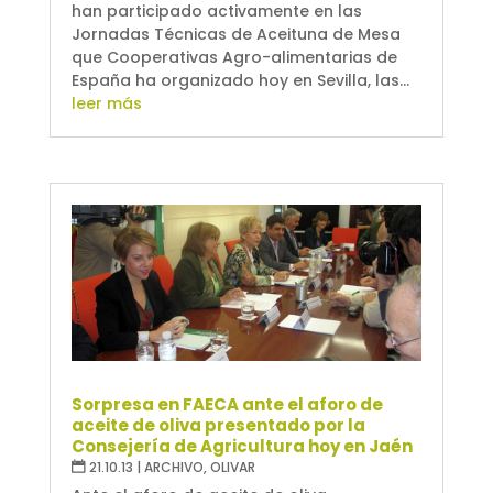
han participado activamente en las
Jornadas Técnicas de Aceituna de Mesa
que Cooperativas Agro-alimentarias de
España ha organizado hoy en Sevilla, las...
leer más
Sorpresa en FAECA ante el aforo de
aceite de oliva presentado por la
Consejería de Agricultura hoy en Jaén
21.10.13
|
ARCHIVO
,
OLIVAR