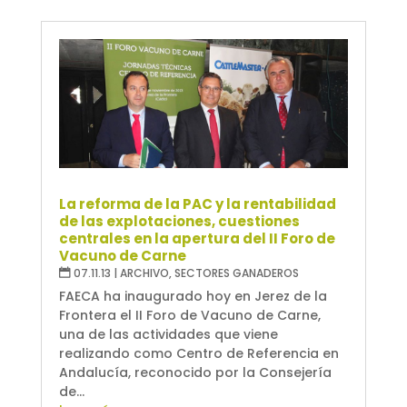
La reforma de la PAC y la rentabilidad
de las explotaciones, cuestiones
centrales en la apertura del II Foro de
Vacuno de Carne
07.11.13
|
ARCHIVO
,
SECTORES GANADEROS
FAECA ha inaugurado hoy en Jerez de la
Frontera el II Foro de Vacuno de Carne,
una de las actividades que viene
realizando como Centro de Referencia en
Andalucía, reconocido por la Consejería
de...