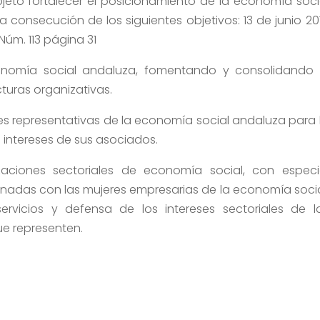
bjeto fortalecer el posicionamiento de la economía soci
 consecución de los siguientes objetivos: 13 de junio 20
Núm. 113 página 31
conomía social andaluza, fomentando y consolidando 
turas organizativas.
es representativas de la economía social andaluza para 
s intereses de sus asociados.
zaciones sectoriales de economía social, con especi
ionadas con las mujeres empresarias de la economía socia
rvicios y defensa de los intereses sectoriales de l
ue representen.