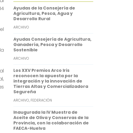
al
o
t
i
a
i
14
Ayudas de la Consejería de
o
e
l
t
n
Agricultura, Pesca, Agua y
Desarrollo Rural
k
r
s
k
ARCHIVO
el
A
e
Ayudas Consejería de Agricultura,
p
d
Ganadería, Pesca y Desarrollo
p
I
la
Sostenible
n
ARCHIVO
al
Los XXV Premios Arco Iris
reconocen la apuesta por la
l,
integración y la innovación de
as
Tierras Altas y Comercializadora
Segureña
ARCHIVO
,
FEDERACIÓN
Inaugurada la IV Muestra de
Aceite de Oliva y Conservas de la
Provincia, con la colaboración de
FAECA-Huelva