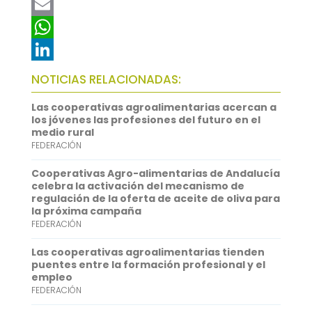
a
T
c
w
E
e
i
m
W
b
t
a
h
L
NOTICIAS RELACIONADAS:
o
t
i
a
i
Las cooperativas agroalimentarias acercan a
o
e
l
t
n
los jóvenes las profesiones del futuro en el
medio rural
k
r
s
k
FEDERACIÓN
A
e
Cooperativas Agro-alimentarias de Andalucía
p
d
celebra la activación del mecanismo de
regulación de la oferta de aceite de oliva para
p
I
la próxima campaña
FEDERACIÓN
n
Las cooperativas agroalimentarias tienden
puentes entre la formación profesional y el
empleo
FEDERACIÓN