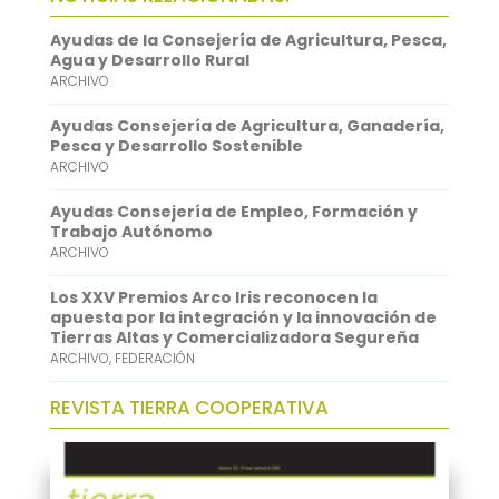
o
t
i
a
i
Ayudas de la Consejería de Agricultura, Pesca,
o
e
l
t
n
Agua y Desarrollo Rural
ARCHIVO
k
r
s
k
A
e
Ayudas Consejería de Agricultura, Ganadería,
Pesca y Desarrollo Sostenible
p
d
ARCHIVO
p
I
Ayudas Consejería de Empleo, Formación y
n
Trabajo Autónomo
ARCHIVO
Los XXV Premios Arco Iris reconocen la
apuesta por la integración y la innovación de
Tierras Altas y Comercializadora Segureña
ARCHIVO
,
FEDERACIÓN
REVISTA TIERRA COOPERATIVA