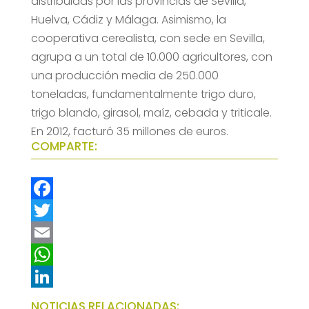
distribuidas por las provincias de Sevilla,
Huelva, Cádiz y Málaga. Asimismo, la
cooperativa cerealista, con sede en Sevilla,
agrupa a un total de 10.000 agricultores, con
una producción media de 250.000
toneladas, fundamentalmente trigo duro,
trigo blando, girasol, maíz, cebada y triticale.
En 2012, facturó 35 millones de euros.
COMPARTE:
F
a
T
c
w
E
e
i
m
W
b
t
a
h
L
NOTICIAS RELACIONADAS: