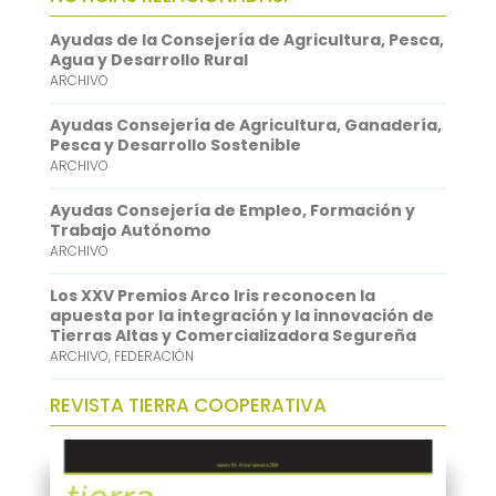
o
t
i
a
i
Ayudas de la Consejería de Agricultura, Pesca,
o
e
l
t
n
Agua y Desarrollo Rural
ARCHIVO
k
r
s
k
A
e
Ayudas Consejería de Agricultura, Ganadería,
Pesca y Desarrollo Sostenible
p
d
ARCHIVO
p
I
Ayudas Consejería de Empleo, Formación y
n
Trabajo Autónomo
ARCHIVO
Los XXV Premios Arco Iris reconocen la
apuesta por la integración y la innovación de
Tierras Altas y Comercializadora Segureña
ARCHIVO
,
FEDERACIÓN
REVISTA TIERRA COOPERATIVA