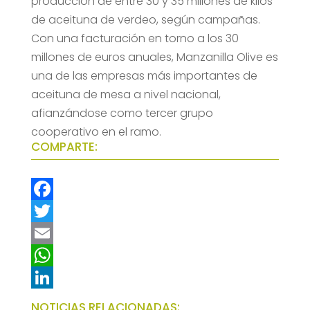
producción de entre 30 y 35 millones de kilos
de aceituna de verdeo, según campañas.
Con una facturación en torno a los 30
millones de euros anuales, Manzanilla Olive es
una de las empresas más importantes de
aceituna de mesa a nivel nacional,
afianzándose como tercer grupo
cooperativo en el ramo.
COMPARTE:
F
a
T
c
w
E
e
i
m
W
b
t
a
h
L
NOTICIAS RELACIONADAS: