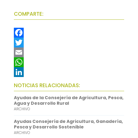
COMPARTE:
F
a
T
c
w
E
e
i
m
W
b
t
a
h
L
NOTICIAS RELACIONADAS:
o
t
i
a
i
Ayudas de la Consejería de Agricultura, Pesca,
o
e
l
t
n
Agua y Desarrollo Rural
ARCHIVO
k
r
s
k
A
e
Ayudas Consejería de Agricultura, Ganadería,
Pesca y Desarrollo Sostenible
p
d
ARCHIVO