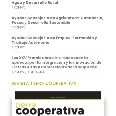
o
e
l
t
n
Agua y Desarrollo Rural
ARCHIVO
k
r
s
k
A
e
Ayudas Consejería de Agricultura, Ganadería,
Pesca y Desarrollo Sostenible
p
d
ARCHIVO
p
I
Ayudas Consejería de Empleo, Formación y
n
Trabajo Autónomo
ARCHIVO
Los XXV Premios Arco Iris reconocen la
apuesta por la integración y la innovación de
Tierras Altas y Comercializadora Segureña
ARCHIVO
,
FEDERACIÓN
REVISTA TIERRA COOPERATIVA