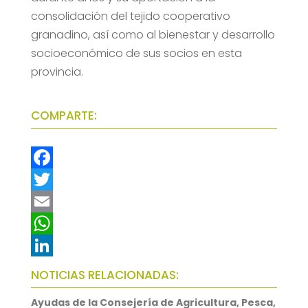
consolidación del tejido cooperativo
granadino, así como al bienestar y desarrollo
socioeconómico de sus socios en esta
provincia.
COMPARTE:
F
a
T
c
w
E
e
i
m
W
b
t
a
h
L
NOTICIAS RELACIONADAS:
o
t
i
a
i
Ayudas de la Consejería de Agricultura, Pesca,