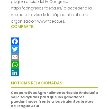
página oficial del IV Congreso
http://congresos.faeca.es/ o acceder a la
misma a través de la página oficial de la
organización www.faeca.es.
COMPARTE:
F
a
T
c
w
E
e
i
m
W
b
t
a
h
L
NOTICIAS RELACIONADAS:
o
t
i
a
i
Cooperativas Agro-alimentarias de Andalucía
o
e
l
t
n
solicita ayudas para que los ganaderos
puedan hacer frente a los virulentos brotes
k
r
s
k
de Lengua Azul