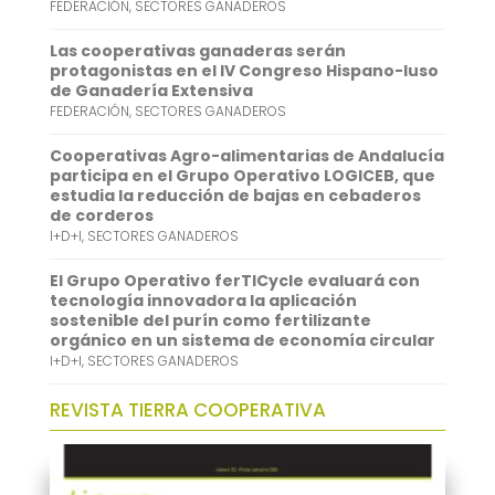
FEDERACIÓN
,
SECTORES GANADEROS
A
e
p
d
Las cooperativas ganaderas serán
protagonistas en el IV Congreso Hispano-luso
p
I
de Ganadería Extensiva
FEDERACIÓN
,
SECTORES GANADEROS
n
Cooperativas Agro-alimentarias de Andalucía
participa en el Grupo Operativo LOGICEB, que
estudia la reducción de bajas en cebaderos
de corderos
I+D+I
,
SECTORES GANADEROS
El Grupo Operativo ferTICycle evaluará con
tecnología innovadora la aplicación
sostenible del purín como fertilizante
orgánico en un sistema de economía circular
I+D+I
,
SECTORES GANADEROS
REVISTA TIERRA COOPERATIVA