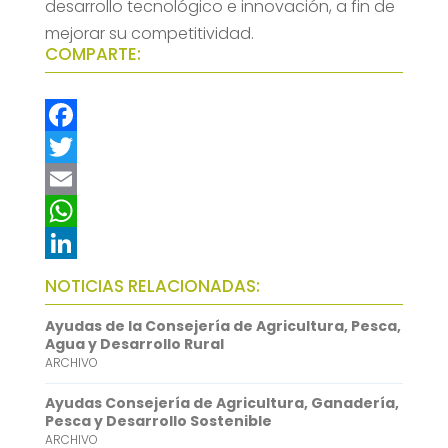
desarrollo tecnológico e innovación, a fin de
mejorar su competitividad.
COMPARTE:
F
a
T
c
w
E
e
i
m
W
b
t
a
h
L
NOTICIAS RELACIONADAS:
o
t
i
a
i
Ayudas de la Consejería de Agricultura, Pesca,
o
e
l
t
n
Agua y Desarrollo Rural
ARCHIVO
k
r
s
k
A
e
Ayudas Consejería de Agricultura, Ganadería,
Pesca y Desarrollo Sostenible
p
d
ARCHIVO