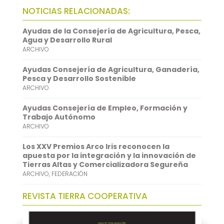
b
t
a
h
L
NOTICIAS RELACIONADAS:
o
t
i
a
i
Ayudas de la Consejería de Agricultura, Pesca,
o
e
l
t
n
Agua y Desarrollo Rural
ARCHIVO
k
r
s
k
A
e
Ayudas Consejería de Agricultura, Ganadería,
Pesca y Desarrollo Sostenible
p
d
ARCHIVO
p
I
Ayudas Consejería de Empleo, Formación y
n
Trabajo Autónomo
ARCHIVO
Los XXV Premios Arco Iris reconocen la
apuesta por la integración y la innovación de
Tierras Altas y Comercializadora Segureña
ARCHIVO
,
FEDERACIÓN
REVISTA TIERRA COOPERATIVA