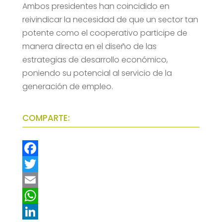
Ambos presidentes han coincidido en
reivindicar la necesidad de que un sector tan
potente como el cooperativo participe de
manera directa en el diseño de las
estrategias de desarrollo económico,
poniendo su potencial al servicio de la
generación de empleo.
COMPARTE:
F
a
T
c
w
E
e
i
m
W