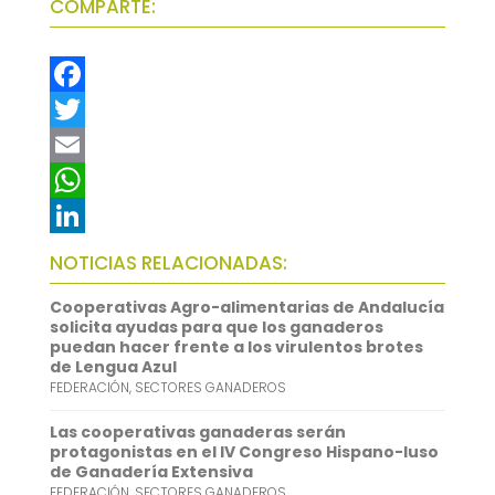
COMPARTE:
F
a
T
c
w
E
e
i
m
W
b
t
a
h
L
NOTICIAS RELACIONADAS:
o
t
i
a
i
Cooperativas Agro-alimentarias de Andalucía
o
e
l
t
n
solicita ayudas para que los ganaderos
puedan hacer frente a los virulentos brotes
k
r
s
k
de Lengua Azul
FEDERACIÓN
,
SECTORES GANADEROS
A
e
p
d
Las cooperativas ganaderas serán
protagonistas en el IV Congreso Hispano-luso
p
I
de Ganadería Extensiva
FEDERACIÓN
,
SECTORES GANADEROS