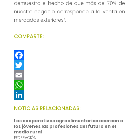
demuestra el hecho de que más del 70% de
nuestro negocio corresponde a la venta en
mercados exteriores”.
COMPARTE:
F
a
T
c
w
E
e
i
m
W
b
t
a
h
L
NOTICIAS RELACIONADAS:
o
t
i
a
i
Las cooperativas agroalimentarias acercan a
o
e
l
t
n
los jóvenes las profesiones del futuro en el
medio rural
k
r
s
k
FEDERACIÓN