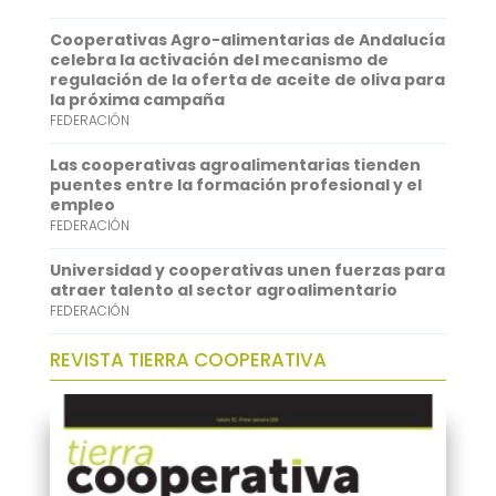
A
e
Cooperativas Agro-alimentarias de Andalucía
p
d
celebra la activación del mecanismo de
regulación de la oferta de aceite de oliva para
p
I
la próxima campaña
FEDERACIÓN
n
Las cooperativas agroalimentarias tienden
puentes entre la formación profesional y el
empleo
FEDERACIÓN
Universidad y cooperativas unen fuerzas para
atraer talento al sector agroalimentario
FEDERACIÓN
REVISTA TIERRA COOPERATIVA