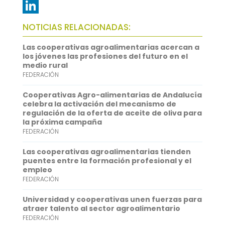
e
i
m
W
b
t
a
h
L
NOTICIAS RELACIONADAS:
o
t
i
a
i
Las cooperativas agroalimentarias acercan a
o
e
l
t
n
los jóvenes las profesiones del futuro en el
medio rural
k
r
s
k
FEDERACIÓN
A
e
Cooperativas Agro-alimentarias de Andalucía
p
d
celebra la activación del mecanismo de
regulación de la oferta de aceite de oliva para
p
I
la próxima campaña
FEDERACIÓN
n
Las cooperativas agroalimentarias tienden
puentes entre la formación profesional y el
empleo
FEDERACIÓN
Universidad y cooperativas unen fuerzas para
atraer talento al sector agroalimentario
FEDERACIÓN