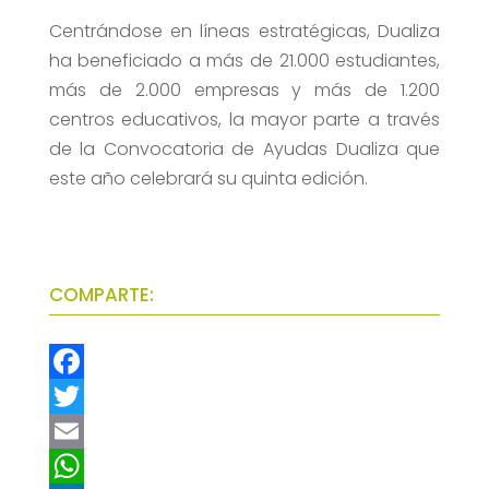
Centrándose en líneas estratégicas, Dualiza
ha beneficiado a más de 21.000 estudiantes,
más de 2.000 empresas y más de 1.200
centros educativos, la mayor parte a través
de la Convocatoria de Ayudas Dualiza que
este año celebrará su quinta edición.
COMPARTE:
F
a
T
c
w
E