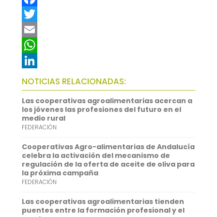
F
a
T
c
w
E
e
i
m
W
b
t
a
h
L
NOTICIAS RELACIONADAS:
o
t
i
a
i
Las cooperativas agroalimentarias acercan a
o
e
l
t
n
los jóvenes las profesiones del futuro en el
medio rural
k
r
s
k
FEDERACIÓN
A
e
Cooperativas Agro-alimentarias de Andalucía
p
d
celebra la activación del mecanismo de
regulación de la oferta de aceite de oliva para
p
I
la próxima campaña
FEDERACIÓN
n
Las cooperativas agroalimentarias tienden
puentes entre la formación profesional y el