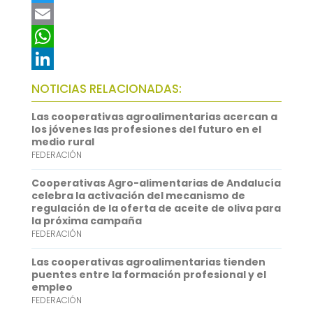
a
T
c
w
E
e
i
m
W
b
t
a
h
L
NOTICIAS RELACIONADAS:
o
t
i
a
i
Las cooperativas agroalimentarias acercan a
o
e
l
t
n
los jóvenes las profesiones del futuro en el
medio rural
k
r
s
k
FEDERACIÓN
A
e
Cooperativas Agro-alimentarias de Andalucía
p
d
celebra la activación del mecanismo de
regulación de la oferta de aceite de oliva para
p
I
la próxima campaña
FEDERACIÓN
n
Las cooperativas agroalimentarias tienden
puentes entre la formación profesional y el
empleo
FEDERACIÓN