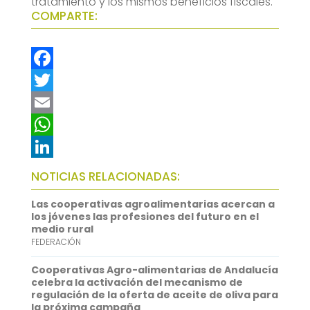
tratamiento y los mismos beneficios fiscales.
COMPARTE:
F
a
T
c
w
E
e
i
m
W
b
t
a
h
L
NOTICIAS RELACIONADAS:
o
t
i
a
i
Las cooperativas agroalimentarias acercan a
o
e
l
t
n
los jóvenes las profesiones del futuro en el
medio rural
k
r
s
k
FEDERACIÓN
A
e
Cooperativas Agro-alimentarias de Andalucía
p
d
celebra la activación del mecanismo de
regulación de la oferta de aceite de oliva para
p
I
la próxima campaña