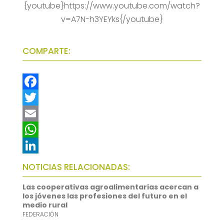
{youtube}https://www.youtube.com/watch?
v=A7N-h3YEYks{/youtube}
COMPARTE:
F
a
T
c
w
E
e
i
m
W
b
t
a
h
L
NOTICIAS RELACIONADAS:
o
t
i
a
i
Las cooperativas agroalimentarias acercan a
o
e
l
t
n
los jóvenes las profesiones del futuro en el
medio rural
k
r
s
k
FEDERACIÓN