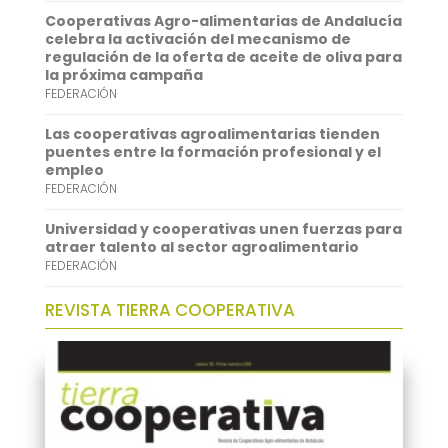
A
e
Cooperativas Agro-alimentarias de Andalucía
p
d
celebra la activación del mecanismo de
regulación de la oferta de aceite de oliva para
p
I
la próxima campaña
FEDERACIÓN
n
Las cooperativas agroalimentarias tienden
puentes entre la formación profesional y el
empleo
FEDERACIÓN
Universidad y cooperativas unen fuerzas para
atraer talento al sector agroalimentario
FEDERACIÓN
REVISTA TIERRA COOPERATIVA