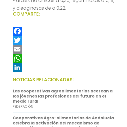
Frutales no cítricos a 0,30; leguminosas a 0,18;
y oleaginosas de a 0,22.
COMPARTE:
F
a
T
c
w
E
e
i
m
W
b
t
a
h
L
NOTICIAS RELACIONADAS:
o
t
i
a
i
Las cooperativas agroalimentarias acercan a
o
e
l
t
n
los jóvenes las profesiones del futuro en el
medio rural
k
r
s
k
FEDERACIÓN
A
e
Cooperativas Agro-alimentarias de Andalucía
p
d
celebra la activación del mecanismo de