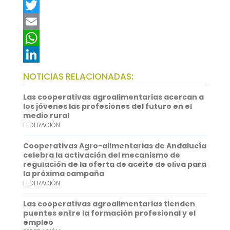
F
a
T
c
w
E
e
i
m
W
b
t
a
h
L
NOTICIAS RELACIONADAS:
o
t
i
a
i
Las cooperativas agroalimentarias acercan a
o
e
l
t
n
los jóvenes las profesiones del futuro en el
medio rural
k
r
s
k
FEDERACIÓN
A
e
Cooperativas Agro-alimentarias de Andalucía
p
d
celebra la activación del mecanismo de
regulación de la oferta de aceite de oliva para
p
I
la próxima campaña
FEDERACIÓN
n
Las cooperativas agroalimentarias tienden
puentes entre la formación profesional y el
empleo