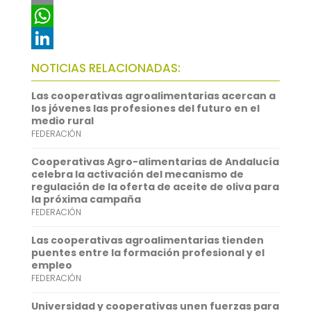
c
w
E
e
i
m
W
b
t
a
h
L
NOTICIAS RELACIONADAS:
o
t
i
a
i
Las cooperativas agroalimentarias acercan a
o
e
l
t
n
los jóvenes las profesiones del futuro en el
medio rural
k
r
s
k
FEDERACIÓN
A
e
Cooperativas Agro-alimentarias de Andalucía
p
d
celebra la activación del mecanismo de
regulación de la oferta de aceite de oliva para
p
I
la próxima campaña
FEDERACIÓN
n
Las cooperativas agroalimentarias tienden
puentes entre la formación profesional y el
empleo
FEDERACIÓN
Universidad y cooperativas unen fuerzas para