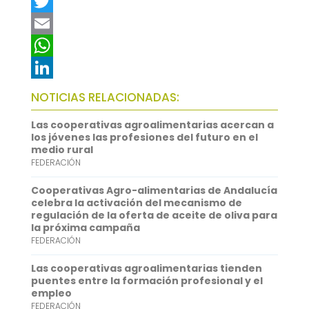
F
a
T
c
w
E
e
i
m
W
b
t
a
h
L
NOTICIAS RELACIONADAS:
o
t
i
a
i
Las cooperativas agroalimentarias acercan a
o
e
l
t
n
los jóvenes las profesiones del futuro en el
medio rural
k
r
s
k
FEDERACIÓN
A
e
Cooperativas Agro-alimentarias de Andalucía
p
d
celebra la activación del mecanismo de
regulación de la oferta de aceite de oliva para
p
I
la próxima campaña
FEDERACIÓN
n
Las cooperativas agroalimentarias tienden
puentes entre la formación profesional y el
empleo
FEDERACIÓN