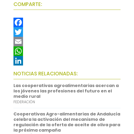
COMPARTE:
F
a
T
c
w
E
e
i
m
W
b
t
a
h
L
NOTICIAS RELACIONADAS:
o
t
i
a
i
Las cooperativas agroalimentarias acercan a
o
e
l
t
n
los jóvenes las profesiones del futuro en el
medio rural
k
r
s
k
FEDERACIÓN
A
e
Cooperativas Agro-alimentarias de Andalucía
p
d
celebra la activación del mecanismo de
regulación de la oferta de aceite de oliva para
p
I
la próxima campaña