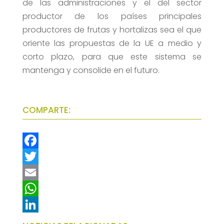
de las administraciones y el del sector
productor de los países principales
productores de frutas y hortalizas sea el que
oriente las propuestas de la UE a medio y
corto plazo, para que este sistema se
mantenga y consolide en el futuro.
COMPARTE:
F
a
T
c
w
E
e
i
m
W
b
t
a
h
L