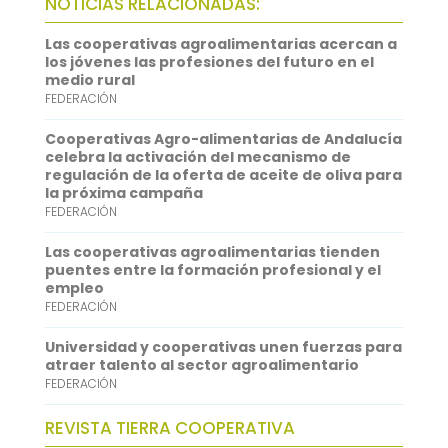
NOTICIAS RELACIONADAS:
o
t
i
a
i
Las cooperativas agroalimentarias acercan a
o
e
l
t
n
los jóvenes las profesiones del futuro en el
medio rural
k
r
s
k
FEDERACIÓN
A
e
Cooperativas Agro-alimentarias de Andalucía
p
d
celebra la activación del mecanismo de
regulación de la oferta de aceite de oliva para
p
I
la próxima campaña
FEDERACIÓN
n
Las cooperativas agroalimentarias tienden
puentes entre la formación profesional y el
empleo
FEDERACIÓN
Universidad y cooperativas unen fuerzas para
atraer talento al sector agroalimentario
FEDERACIÓN
REVISTA TIERRA COOPERATIVA