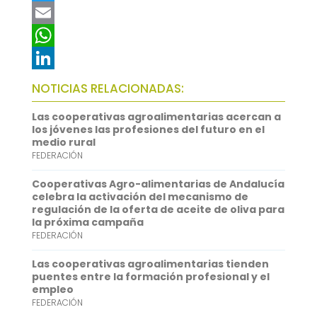
a
T
c
w
E
e
i
m
W
b
t
a
h
L
NOTICIAS RELACIONADAS:
o
t
i
a
i
Las cooperativas agroalimentarias acercan a
o
e
l
t
n
los jóvenes las profesiones del futuro en el
medio rural
k
r
s
k
FEDERACIÓN
A
e
Cooperativas Agro-alimentarias de Andalucía
p
d
celebra la activación del mecanismo de
regulación de la oferta de aceite de oliva para
p
I
la próxima campaña
FEDERACIÓN
n
Las cooperativas agroalimentarias tienden
puentes entre la formación profesional y el
empleo
FEDERACIÓN