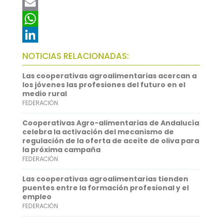
a
T
c
w
E
e
i
m
W
b
t
a
h
L
NOTICIAS RELACIONADAS:
o
t
i
a
i
Las cooperativas agroalimentarias acercan a
o
e
l
t
n
los jóvenes las profesiones del futuro en el
medio rural
k
r
s
k
FEDERACIÓN
A
e
Cooperativas Agro-alimentarias de Andalucía
p
d
celebra la activación del mecanismo de
regulación de la oferta de aceite de oliva para
p
I
la próxima campaña
FEDERACIÓN
n
Las cooperativas agroalimentarias tienden
puentes entre la formación profesional y el
empleo
FEDERACIÓN