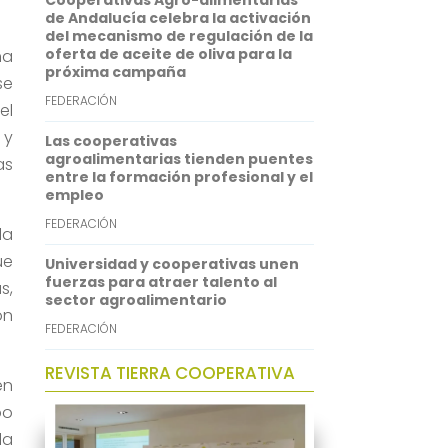
Cooperativas Agro-alimentarias
p
I
de Andalucía celebra la activación
del mecanismo de regulación de la
n
oferta de aceite de oliva para la
na
próxima campaña
se
FEDERACIÓN
el
 y
Las cooperativas
agroalimentarias tienden puentes
as
entre la formación profesional y el
empleo
FEDERACIÓN
la
ue
Universidad y cooperativas unen
fuerzas para atraer talento al
s,
sector agroalimentario
ón
FEDERACIÓN
REVISTA TIERRA COOPERATIVA
en
bo
la