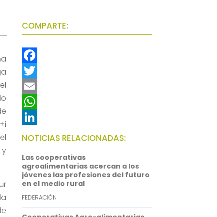
COMPARTE:
ha
F
ga
el
a
T
do
c
w
E
de
e
i
m
W
+i
b
t
a
h
L
el
NOTICIAS RELACIONADAS:
o
t
i
a
i
 y
Las cooperativas
o
e
l
t
n
agroalimentarias acercan a los
jóvenes las profesiones del futuro
k
r
s
k
ur
en el medio rural
A
e
la
FEDERACIÓN
p
d
de