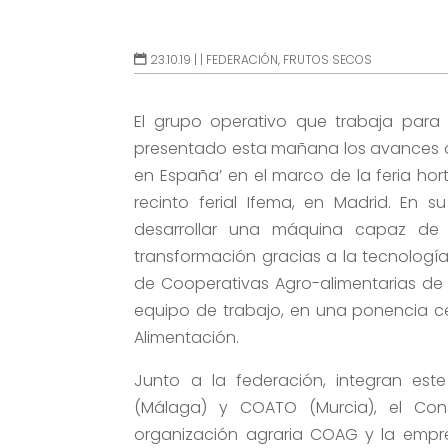
23.10.19 |
|
FEDERACIÓN
,
FRUTOS SECOS
El grupo operativo que trabaja para
presentado esta mañana los avances d
en España’ en el marco de la feria horto
recinto ferial Ifema, en Madrid. En 
desarrollar una máquina capaz de 
transformación gracias a la tecnología 
de Cooperativas Agro-alimentarias de
equipo de trabajo, en una ponencia cel
Alimentación.
Junto a la federación, integran est
(Málaga) y COATO (Murcia), el Conse
organización agraria COAG y la empre