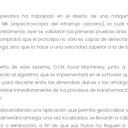
operativo ha trabajado en el diseño de una máqui
NIR (espectroscopia del infrarrojo cercano), la cual 
etamente, ayer se validaron las primeras pruebas ante 
e comprobó que el prototipo no sólo es capaz de detectar
ga, sino que lo hace a una velocidad superior a la de l
ño de este sistema, O.F.M. Food Machinery, junto a 
ando el algoritmo que se implementará en el software q
para discernir entre las almendras dulces y las amarga
 retirar inmediatamente de los procesos de transformaci
o.
 desarrollando una aplicación que permita geolocalizar 
lmendra amarga. Una vez localizados, se llevarán a ca
 o eliminación, a fin de que sus frutos no lleguen a 