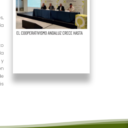
s,
la
to
la
 y
en
de
és