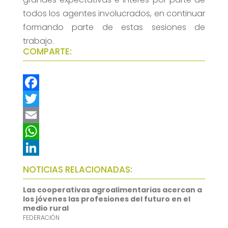
todos los agentes involucrados, en continuar
formando parte de estas sesiones de
trabajo.
COMPARTE:
F
a
T
c
w
E
e
i
m
W
b
t
a
h
L
NOTICIAS RELACIONADAS:
o
t
i
a
i
Las cooperativas agroalimentarias acercan a
o
e
l
t
n
los jóvenes las profesiones del futuro en el
medio rural
k
r
s
k
FEDERACIÓN