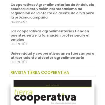
A
e
Cooperativas Agro-alimentarias de Andalucía
p
d
celebra la activación del mecanismo de
regulación de la oferta de aceite de oliva para
p
I
la próxima campaña
FEDERACIÓN
n
Las cooperativas agroalimentarias tienden
puentes entre la formación profesional y el
empleo
FEDERACIÓN
Universidad y cooperativas unen fuerzas para
atraer talento al sector agroalimentario
FEDERACIÓN
REVISTA TIERRA COOPERATIVA