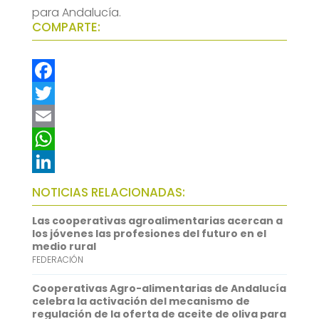
para Andalucía.
COMPARTE:
F
a
T
c
w
E
e
i
m
W
b
t
a
h
L
NOTICIAS RELACIONADAS:
o
t
i
a
i
Las cooperativas agroalimentarias acercan a
o
e
l
t
n
los jóvenes las profesiones del futuro en el
medio rural
k
r
s
k
FEDERACIÓN
A
e
Cooperativas Agro-alimentarias de Andalucía
p
d
celebra la activación del mecanismo de
regulación de la oferta de aceite de oliva para