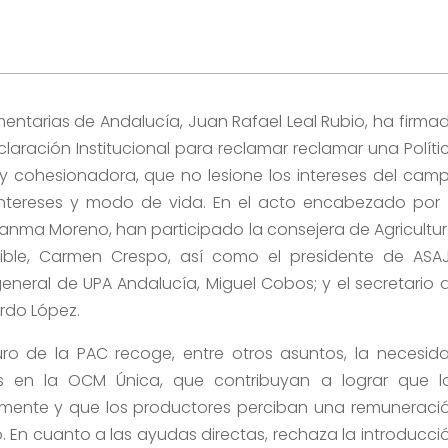
mentarias de Andalucía, Juan Rafael Leal Rubio, ha firma
laración Institucional para reclamar reclamar una Políti
 y cohesionadora, que no lesione los intereses del cam
ntereses y modo de vida. En el acto encabezado por 
uanma Moreno, han participado la consejera de Agricultur
nible, Carmen Crespo, así como el presidente de ASA
 general de UPA Andalucía, Miguel Cobos; y el secretario 
rdo López.
turo de la PAC recoge, entre otros asuntos, la necesid
 en la OCM Única, que contribuyan a lograr que l
mente y que los productores perciban una remuneraci
 En cuanto a las ayudas directas, rechaza la introducci