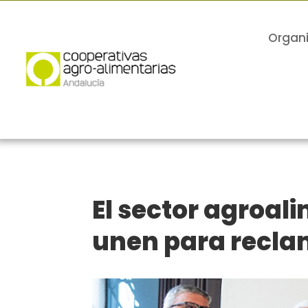
Organ
El sector agroal
unen para reclam