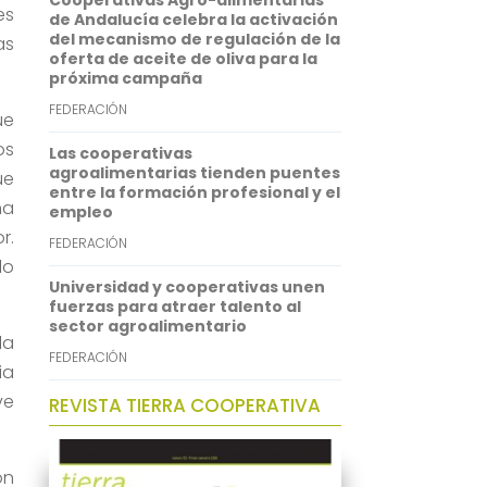
Cooperativas Agro-alimentarias
es
p
I
de Andalucía celebra la activación
del mecanismo de regulación de la
as
n
oferta de aceite de oliva para la
próxima campaña
FEDERACIÓN
ue
os
Las cooperativas
agroalimentarias tienden puentes
ue
entre la formación profesional y el
ha
empleo
r.
FEDERACIÓN
lo
Universidad y cooperativas unen
fuerzas para atraer talento al
sector agroalimentario
la
FEDERACIÓN
ia
ve
REVISTA TIERRA COOPERATIVA
on