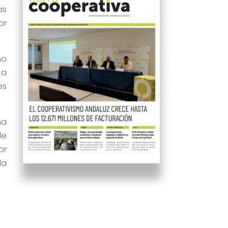
as
or
mo
 a
es
ha
le
or
la