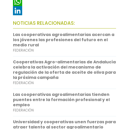
c
w
E
e
i
m
W
b
t
a
h
L
NOTICIAS RELACIONADAS:
o
t
i
a
i
Las cooperativas agroalimentarias acercan a
o
e
l
t
n
los jóvenes las profesiones del futuro en el
medio rural
k
r
s
k
FEDERACIÓN
A
e
Cooperativas Agro-alimentarias de Andalucía
p
d
celebra la activación del mecanismo de
regulación de la oferta de aceite de oliva para
p
I
la próxima campaña
FEDERACIÓN
n
Las cooperativas agroalimentarias tienden
puentes entre la formación profesional y el
empleo
FEDERACIÓN
Universidad y cooperativas unen fuerzas para
atraer talento al sector agroalimentario