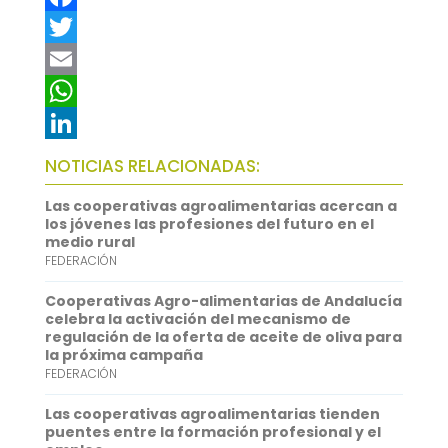
F
a
T
c
w
E
e
i
m
W
b
t
a
h
L
NOTICIAS RELACIONADAS:
o
t
i
a
i
Las cooperativas agroalimentarias acercan a
o
e
l
t
n
los jóvenes las profesiones del futuro en el
medio rural
k
r
s
k
FEDERACIÓN
A
e
Cooperativas Agro-alimentarias de Andalucía
p
d
celebra la activación del mecanismo de
regulación de la oferta de aceite de oliva para
p
I
la próxima campaña
FEDERACIÓN
n
Las cooperativas agroalimentarias tienden
puentes entre la formación profesional y el