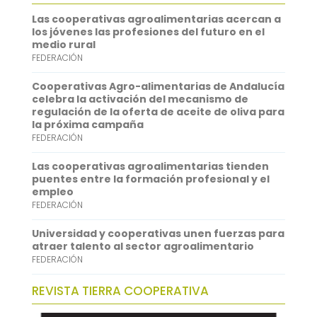
o
t
i
a
i
Las cooperativas agroalimentarias acercan a
o
e
l
t
n
los jóvenes las profesiones del futuro en el
medio rural
k
r
s
k
FEDERACIÓN
A
e
Cooperativas Agro-alimentarias de Andalucía
p
d
celebra la activación del mecanismo de
regulación de la oferta de aceite de oliva para
p
I
la próxima campaña
FEDERACIÓN
n
Las cooperativas agroalimentarias tienden
puentes entre la formación profesional y el
empleo
FEDERACIÓN
Universidad y cooperativas unen fuerzas para
atraer talento al sector agroalimentario
FEDERACIÓN
REVISTA TIERRA COOPERATIVA