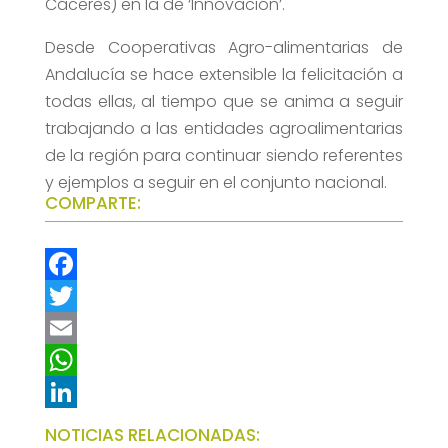
Cáceres) en la de ‘Innovación’.
Desde Cooperativas Agro-alimentarias de
Andalucía se hace extensible la felicitación a
todas ellas, al tiempo que se anima a seguir
trabajando a las entidades agroalimentarias
de la región para continuar siendo referentes
y ejemplos a seguir en el conjunto nacional.
COMPARTE:
F
a
T
c
w
E
e
i
m
W
b
t
a
h
L
NOTICIAS RELACIONADAS: